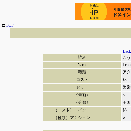
□
TOP
[←Back
読み
こう
Name
Trad
種類
アク
コスト
$3
セット
繁栄
《最新》
×
《分類》
王国
（コスト）コイン ……………
$3
（種類）アクション …………
○