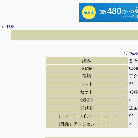
□
TOP
[←Back
読み
きろ
Name
Cros
種類
アク
コスト
$2
セット
異郷
《最新》
○
《分類》
王国
（コスト）コイン ……………
$2
（種類）アクション …………
○