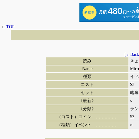
□
TOP
[←Back
読み
きょ
Name
Mirr
種類
イベ
コスト
$3
セット
略奪
《最新》
○
《分類》
ラン
（コスト）コイン ……………
$3
（種類）イベント ……………
○